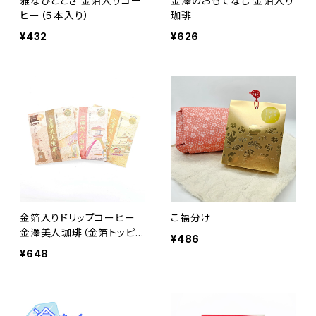
雅なひととき 金箔入りコー
金澤のおもてなし 金箔入り
ヒー（５本入り）
珈琲
¥432
¥626
金箔入りドリップコーヒー
こ福分け
金澤美人珈琲（金箔トッピン
¥486
グ付き）
¥648