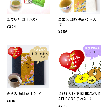
金箔緑茶（３本入り）
金箔入 加賀棒茶（５本入
り）
¥324
¥756
金箔入 珈琲(５本入り)
湯けむり浪漫 ISHIKAWA B
ATHPORT（3包入り）
¥810
¥715