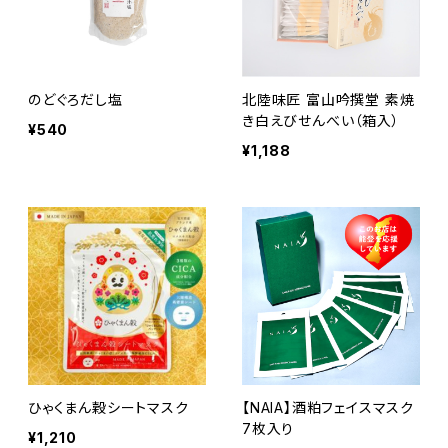
のどぐろだし塩
北陸味匠 富山吟撰堂 素焼
き白えびせんべい（箱入）
¥540
¥1,188
ひゃくまん穀シートマスク
【NAIA】酒粕フェイスマスク
7枚入り
¥1,210