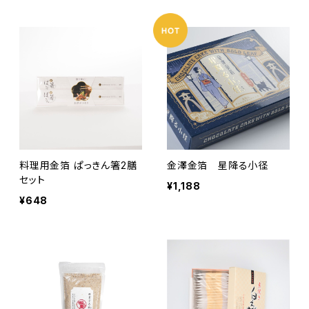
料理用金箔 ぱっきん箸2膳
金澤金箔 星降る小径
セット
¥1,188
¥648