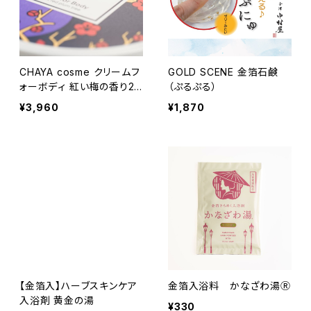
CHAYA cosme クリームフ
GOLD SCENE 金箔石鹸
ォーボディ 紅い梅の香り20
（ぷるぷる）
0g（ボディクリーム）
¥3,960
¥1,870
【金箔入】ハーブスキンケア
金箔入浴料 かなざわ湯Ⓡ
入浴剤 黄金の湯
¥330