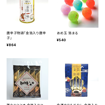
唐辛子物語「金箔入り唐辛
あめ玉 箔まる
子」
¥540
¥864