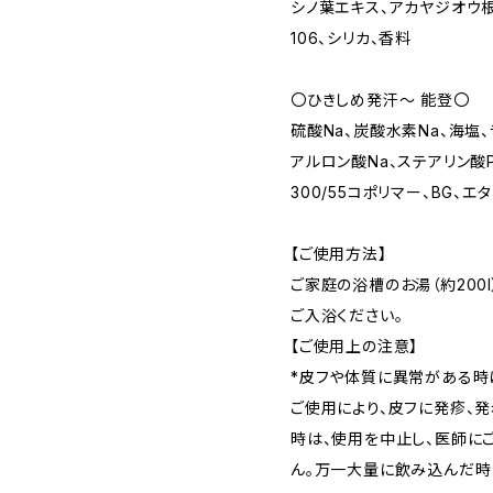
シノ葉エキス、アカヤジオウ根
106、シリカ、香料
〇ひきしめ発汗〜 能登〇
硫酸Na、炭酸水素Na、海塩
アルロン酸Na、ステアリン酸PE
300/55コポリマー、BG、エ
【ご使用方法】
ご家庭の浴槽のお湯（約200l
ご入浴ください。
【ご使用上の注意】
*皮フや体質に異常がある時
ご使用により、皮フに発疹、
時は、使用を中止し、医師に
ん。万一大量に飲み込んだ時