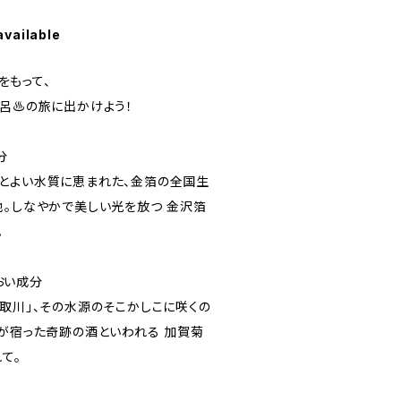
available
」をもって、
風呂♨の旅に出かけよう！
分
とよい水質に恵まれた、金箔の全国生
地。しなやかで美しい光を放つ 金沢箔
。
おい成分
取川」、その水源のそこかしこに咲くの
くが宿った奇跡の酒といわれる 加賀菊
て。