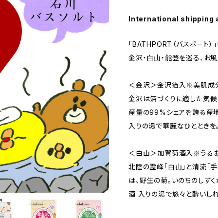
International shipping 
「BATHPORT（バスポート）
金沢・白山・能登を巡る、お
＜金沢＞金沢箔入※美肌成
金沢は箔づくりに適した気候
産量の99%シェアを誇る産
入りの湯で華麗なひとときを
＜白山＞加賀菊酒入※うる
北陸の霊峰「白山」と清流「手
は、野生の菊。いのちのしず
酒 入りの湯で悠々と酔いしれ