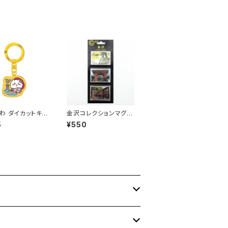
わ ダイカットキー
金沢コレクションマグネ
ー
ット（３個セット）
5
¥550