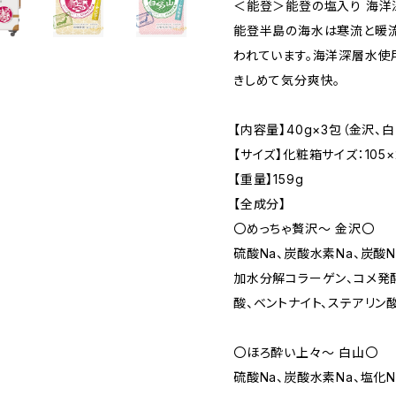
＜能登＞能登の塩入り 海
能登半島の海水は寒流と暖流
われています。海洋深層水使
きしめて気分爽快。
【内容量】40g×3包（金沢、
【サイズ】化粧箱サイズ：105×2
【重量】159g
【全成分】
〇めっちゃ贅沢〜 金沢〇
硫酸Na、炭酸水素Na、炭酸N
加水分解コラーゲン、コメ発酵
酸、ベントナイト、ステアリン酸
〇ほろ酔い上々〜 白山〇
硫酸Na、炭酸水素Na、塩化