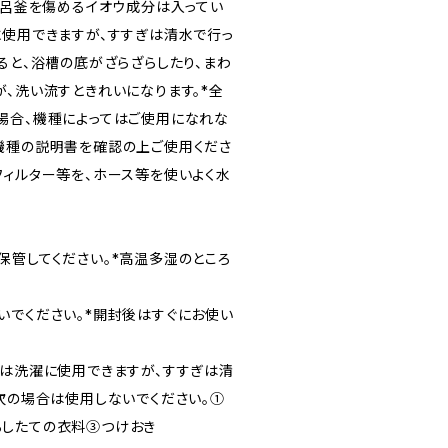
・風呂釜を傷めるイオウ成分は入ってい
に使用できますが、すすぎは清水で行っ
ると、浴槽の底がざらざらしたり、まわ
が、洗い流すときれいになります。*全
場合、機種によってはご使用になれな
機種の説明書を確認の上ご使用くださ
フィルター等を、ホース等を使いよく水
保管してください。*高温多湿のところ
いでください。*開封後はすぐにお使い
湯は洗濯に使用できますが、すすぎは清
、次の場合は使用しないでください。①
ろしたての衣料③つけおき