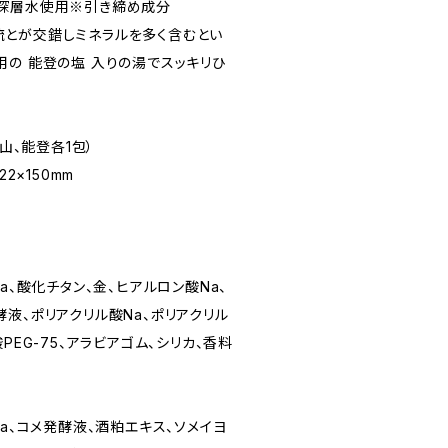
洋深層水使用※引き締め成分
とが交錯しミネラルを多く含むとい
用の 能登の塩 入りの湯でスッキリひ
白山、能登各1包）
2×150mm
a、酸化チタン、金、ヒアルロン酸Na、
液、ポリアクリル酸Na、ポリアクリル
PEG-75、アラビアゴム、シリカ、香料
Na、コメ発酵液、酒粕エキス、ソメイヨ