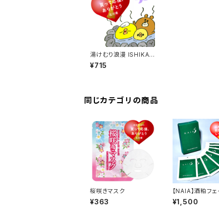
湯けむり浪漫 ISHIKAW
A BATHPORT（3包入
¥715
り）
同じカテゴリの商品
桜咲きマスク
【NAIA】酒粕フ
スク7枚入り
¥363
¥1,500