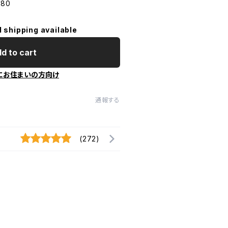
580
l shipping available
d to cart
にお住まいの方向け
通報する
(272)