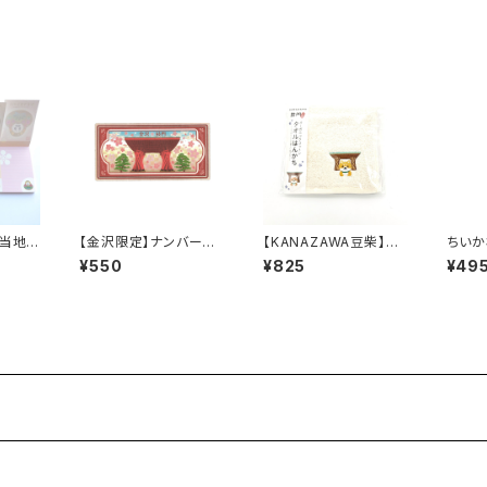
ご当地限
【金沢限定】ナンバープ
【KANAZAWA豆柴】タ
ちいか
レート レトロマグネット
オルはんかち
ホルダ
¥550
¥825
¥49