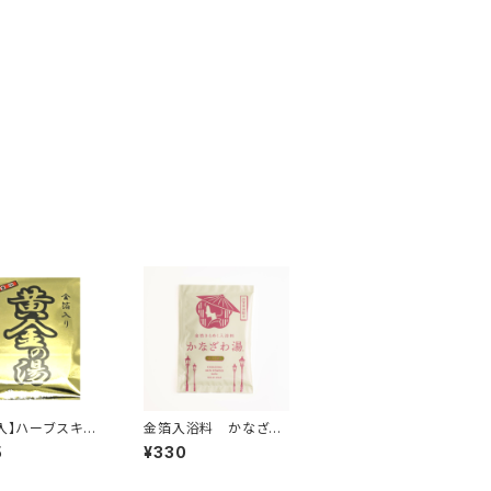
入】ハーブスキン
金箔入浴料 かなざわ
浴剤 黄金の湯
湯Ⓡ
5
¥330