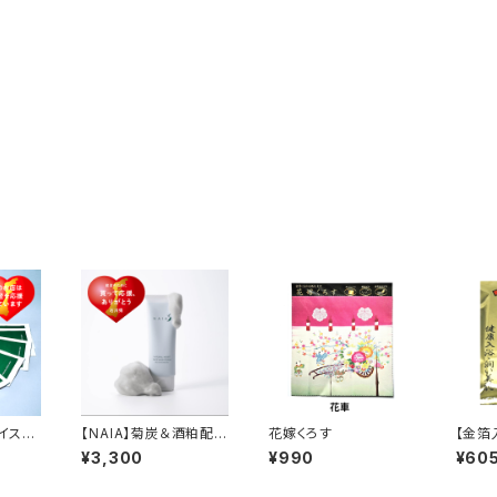
ェイスマ
【NAIA】菊炭＆酒粕配合
花嫁くろす
【金箔
洗顔フォーム 100g
ケア入
¥3,300
¥990
¥60