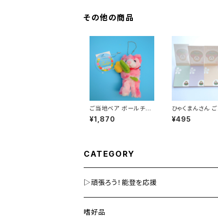
その他の商品
ご当地ベア ボールチェ
ひゃくまんさん 
ーン
定ミニ4Pメモ帳
¥1,870
¥495
CATEGORY
▷頑張ろう！能登を応援
嗜好品
嗜好品