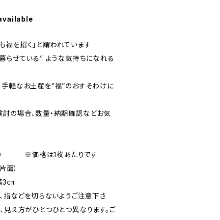
available
も福を招く」と謂われています
暮らせている” ような気持ちになれる
手軽なお土産を”福”のおすそわけに
検討の場合、数量・納期確認などお気
紙付） ※価格は1枚あたりです
（片面）
横3㎝
で、指などを切らないようご注意下さ
、見え方がひとつひとつ異なります。ご