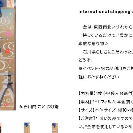
International shipping 
金は「東西南北いづれから
持っているだけで、”豊かに
素敵な贈り物☆
石川県らしさにこだわった、
どうぞ！
※イベント・記念品利用をご
軽におたずねください
【内容量】1枚（PP袋入台
【素材】PETフィルム 本金箔
【サイズ】本体サイズ：縦10×
【ご注意】* 薄い製品ですの
い。*金箔を使用しているため