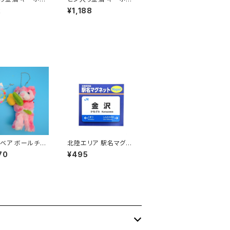
中）
ダー（大）
2
¥1,188
ベア ボールチェ
北陸エリア 駅名マグネ
ット 金沢
70
¥495