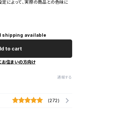
設定によって、実際の商品との色味に
l shipping available
d to cart
にお住まいの方向け
通報する
(272)