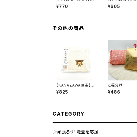
根付
ネット
¥770
¥605
その他の商品
【KANAZAWA豆柴】タ
こ福分け
オルはんかち
¥825
¥486
CATEGORY
▷頑張ろう！能登を応援