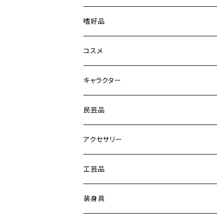
嗜好品
嗜好品
美容
金箔入嗜好品
コスメ
その他
食用金箔
金箔入コスメ
キャラクター
その他の食品
その他コスメ
ひゃくまんさん
民芸品
化粧雑貨など
新幹線
キーホルダー・根付・チャーム
アクセサリー
HELLO KITTY
マグネット
水引素材
工芸品
サンリオキャラクターズ
ステッカー
水引アクセサリー
金箔工芸品
装身具