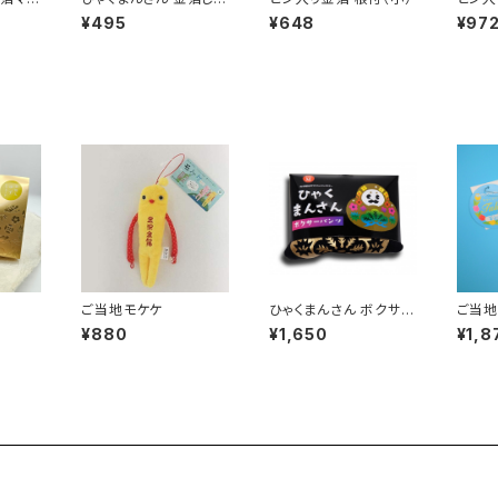
り
ダー（
¥495
¥648
¥97
ご当地モケケ
ひゃくまんさん ボクサー
ご当地
パンツ
ーン
¥880
¥1,650
¥1,8