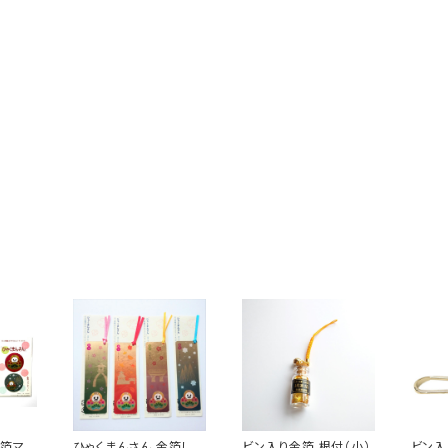
金箔マグ
ひゃくまんさん 金箔しお
ビン入り金箔 根付（小）
ビン入