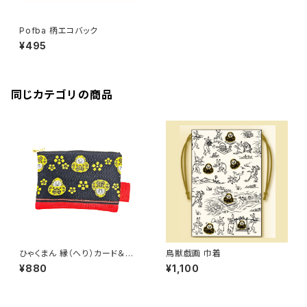
Pofba 柄エコバック
¥495
同じカテゴリの商品
ひゃくまん 縁（へり）カード＆コ
鳥獣戯画 巾着
インケース
¥880
¥1,100