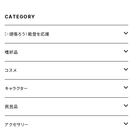
CATEGORY
▷頑張ろう！能登を応援
嗜好品
嗜好品
美容
金箔入嗜好品
コスメ
その他
食用金箔
金箔入コスメ
キャラクター
その他の食品
その他コスメ
ひゃくまんさん
民芸品
化粧雑貨など
新幹線
キーホルダー・根付・チャーム
アクセサリー