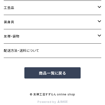
HELLO KITTY
マグネット
水引素材
工芸品
サンリオキャラクターズ
ステッカー
水引アクセサリー
金箔工芸品
装身具
ステッカー
スヌーピー
ステーショナリー
加賀手まりアクセサリー
その他の工芸品
加賀手まりかざり
友禅・袋物
マスキングテープ
ボールペン、シャープペン
モケケ
置物・飾りもの・郷土玩具など
九谷焼アクセサリー
お香・お香立て
加賀友禅こもの
配送方法・送料について
シール
しおり
小間物・袋物
ちいかわ
服飾雑貨・身の回り品
その他のアクセサリー
絵ろうそく
和こもの
商品一覧に戻る
その他
ネクタイ
キャップ
まめしば
その他身の回り品
その他の袋物
扇子
Tシャツ
旅するマメしば
ご当地ベア
© 友禅工芸すずらん online shop
Powered by
ソックス