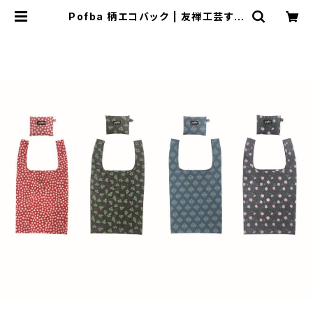
Pofba 柄エコバック | 友禅工芸すず
らん online shop