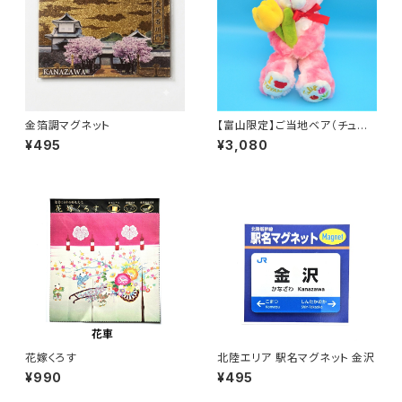
金箔調マグネット
【富山限定】ご当地ベア（チュー
リップ）
¥495
¥3,080
花嫁くろす
北陸エリア 駅名マグネット 金沢
¥990
¥495