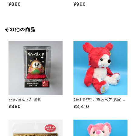
¥880
¥990
その他の商品
ひゃくまんさん 置物
【福井限定】ご当地ベア（越前か
に）
¥880
¥3,410