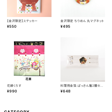
【金沢限定】ステッカー
金沢限定 ちりめん 丸マグネット
¥550
¥495
花嫁くろす
料理用金箔 ぱっきん箸2膳セッ
ト
¥990
¥648