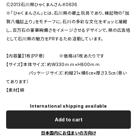
Ⓒ2013石川県ひゃくまんさん＃0636
※「ひゃくまんさん」とは、石川県の郷土玩具であり、縁起物の「加
賀八幡起上り」をモチーフに、石川の多彩な文化をギュッと凝縮
し、百万石の豪華絢爛さをイメージさせるデザインで、県の広告塔
として石川県の魅力をPRするため活動しています。
【内容量】1枚(PP巻） ※価格は1枚あたりです
【サイズ】本体サイズ：約W330ｍｍ×H800ｍｍ
パッケージサイズ：約縦21×横6㎝×厚さ3.5㎝（巻い
てあります）
【素材】綿
International shipping available
Add to cart
日本国内にお住まいの方向け