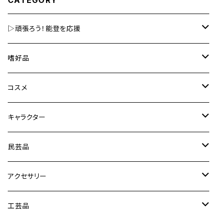
CATEGORY
▷頑張ろう！能登を応援
嗜好品
嗜好品
美容
金箔入嗜好品
コスメ
その他
食用金箔
金箔入コスメ
キャラクター
その他の食品
その他コスメ
ひゃくまんさん
民芸品
化粧雑貨など
新幹線
キーホルダー・根付・チャーム
アクセサリー
HELLO KITTY
マグネット
水引素材
工芸品