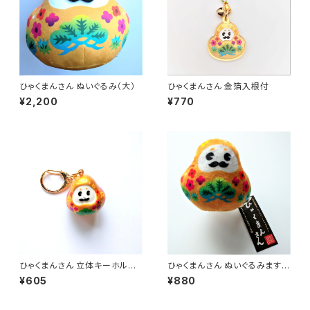
ひゃくまんさん ぬいぐるみ（大）
ひゃくまんさん 金箔入根付
¥2,200
¥770
ひゃくまんさん 立体キーホルダ
ひゃくまんさん ぬいぐるみますこ
ー／立体根付
っと
¥605
¥880