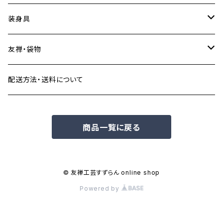
サンリオキャラクターズ
ステッカー
水引アクセサリー
金箔工芸品
装身具
ステッカー
スヌーピー
ステーショナリー
加賀手まりアクセサリー
その他の工芸品
加賀手まりかざり
友禅・袋物
マスキングテープ
ボールペン、シャープペン
モケケ
置物・飾りもの・郷土玩具など
九谷焼アクセサリー
お香・お香立て
加賀友禅こもの
配送方法・送料について
シール
しおり
小間物・袋物
ちいかわ
服飾雑貨・身の回り品
その他のアクセサリー
絵ろうそく
和こもの
商品一覧に戻る
その他
ネクタイ
キャップ
まめしば
その他身の回り品
その他の袋物
扇子
Tシャツ
旅するマメしば
ご当地ベア
© 友禅工芸すずらん online shop
Powered by
ソックス
金沢×豆柴
ゆきお