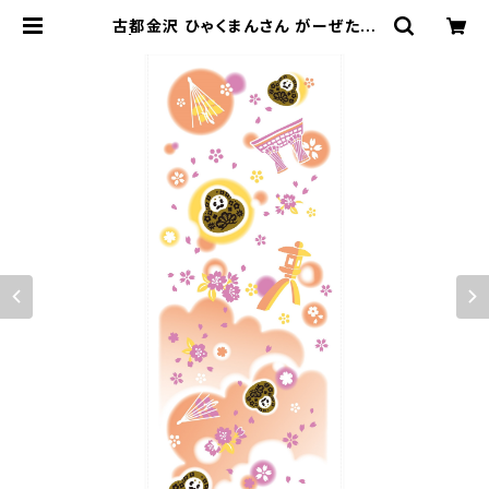
古都金沢 ひゃくまんさん がーぜたお
る | 友禅工芸すずらん online shop