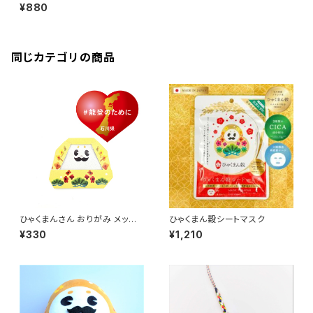
たおる
¥880
同じカテゴリの商品
ひゃくまんさん おりがみ メッセ
ひゃくまん穀シートマスク
ージ
¥330
¥1,210