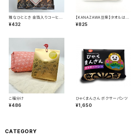
雅なひととき 金箔入りコーヒー
【KANAZAWA豆柴】タオルはん
（５本入り）
かち
¥432
¥825
こ福分け
ひゃくまんさん ボクサーパンツ
¥486
¥1,650
CATEGORY