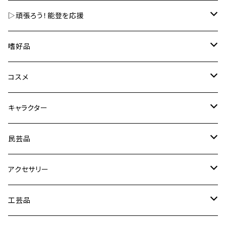
▷頑張ろう！能登を応援
嗜好品
嗜好品
美容
金箔入嗜好品
コスメ
その他
食用金箔
金箔入コスメ
キャラクター
その他の食品
その他コスメ
ひゃくまんさん
民芸品
化粧雑貨など
新幹線
キーホルダー・根付・チャーム
アクセサリー
HELLO KITTY
マグネット
水引素材
工芸品