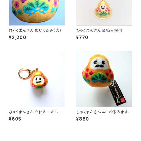
ひゃくまんさん ぬいぐるみ（大）
ひゃくまんさん 金箔入根付
¥2,200
¥770
ひゃくまんさん 立体キーホルダ
ひゃくまんさん ぬいぐるみますこ
ー／立体根付
っと
¥605
¥880