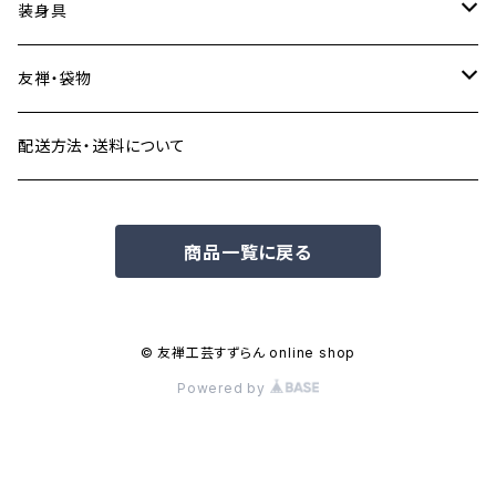
サンリオキャラクターズ
ステッカー
水引アクセサリー
金箔工芸品
装身具
ステッカー
スヌーピー
ステーショナリー
加賀手まりアクセサリー
その他の工芸品
加賀手まりかざり
友禅・袋物
マスキングテープ
ボールペン、シャープペン
モケケ
置物・飾りもの・郷土玩具など
九谷焼アクセサリー
お香・お香立て
加賀友禅こもの
配送方法・送料について
シール
しおり
小間物・袋物
ちいかわ
服飾雑貨・身の回り品
その他のアクセサリー
絵ろうそく
和こもの
商品一覧に戻る
その他
ネクタイ
キャップ
まめしば
その他身の回り品
その他の袋物
扇子
Tシャツ
旅するマメしば
ご当地ベア
© 友禅工芸すずらん online shop
Powered by
ソックス
金沢×豆柴
ゆきお
タオル・ハンカチ
その他まめしば
のびねこ・のびしば